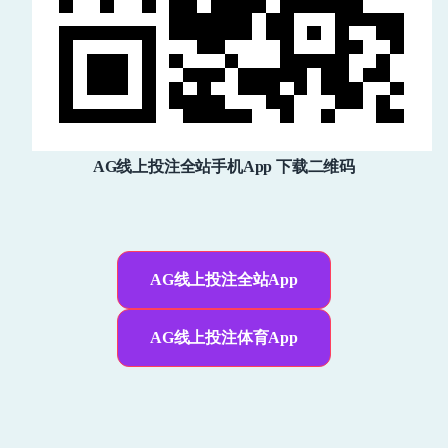
AG线上投注全站手机App 下载二维码
AG线上投注全站App
AG线上投注体育App