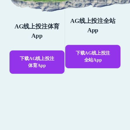
AG线上投注全站
AG线上投注体育
App
App
下载AG线上投注
下载AG线上投注
全站App
体育App